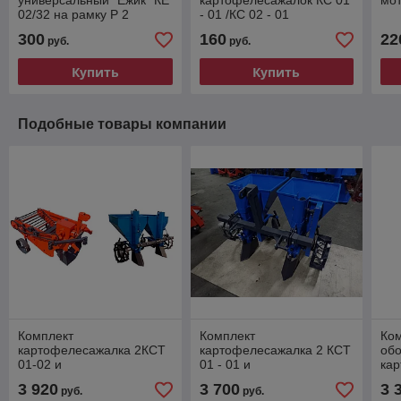
универсальный "Ёжик" КЕ
картофелесажалок КС 01
мо
02/32 на рамку Р 2
- 01 /КС 02 - 01
300
160
22
руб.
руб.
Купить
Купить
Подобные товары компании
Комплект
Комплект
Ком
картофелесажалка 2КСТ
картофелесажалка 2 КСТ
об
01-02 и
01 - 01 и
ка
картофелекопатель КК 02
картофелекопатель КК -
01-
3 920
3 700
3 
руб.
руб.
для мини-тракторов
01
кар