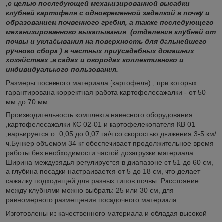
,с целью последующей механизированной высадки
клубней картофеля с одновременной заделкой в почву и
образованием почвенного гребня, а также последующего
механизированного выкапывания (отделения клубней от
почвы и укладывания на поверхность для дальнейшего
ручного сбора ) в частных приусадебных домашних
хозяйствах ,в садах и огородах коллективного и
индивидуального пользования.
Размеры посевного материала (картофеля) , при которых
гарантирована корректная работа картофелесажалки - от 50
мм до 70 мм .
Производительность комплекта навесного оборудования
,картофелесажалки КС 02-01 и картофелекопателя КВ 01
,варьируется от 0,05 до 0,07 га/ч со скоростью движения 3-5 км/
ч.Бункер объемом 34 кг обеспечивает продолжительное время
работы без необходимости частой дозагрузки материала.
Ширина междурядья регулируется в диапазоне от 51 до 60 см,
а глубина посадки настраивается от 5 до 18 см, что делает
сажалку подходящей для разных типов почвы. Расстояние
между клубнями можно выбрать: 25 или 30 см, для
равномерного размещения посадочного материала.
Изготовлены из качественного материала и обладая высокой