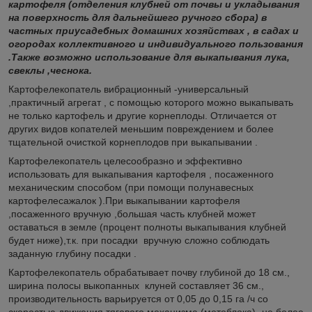
картофеля (отделения клубней от почвы и укладывания
на поверхность для дальнейшего ручного сбора) в
частных приусадебных домашних хозяйствах , в садах и
огородах коллективного и индивидуального пользования
.Также возможно использование для выкапывания лука,
свеклы ,чеснока.
Картофелекопатель вибрационный -универсальный
,практичный агрегат , с помощью которого можно выкапывать
не только картофель и другие корнеплоды. Отличается от
других видов копателей меньшим повреждением и более
тщательной очисткой корнеплодов при выкапывании .
Картофелекопатель целесообразно и эффективно
использовать для выкапывания картофеля , посаженного
механическим способом (при помощи полунавесных
картофелесажалок ).При выкапывании картофеля
,посаженного вручную ,большая часть клубней может
оставаться в земле (процент полноты выкапывания клубней
будет ниже),т.к. при посадки вручную сложно соблюдать
заданную глубину посадки .
Картофелекопатель обрабатывает почву глубиной до 18 см.,
ширина полосы выкопанных клуней составляет 36 см.,
производительность варьируется от 0,05 до 0,15 га /ч со
скоростью движения тягового механизма (мотоблока)- не более