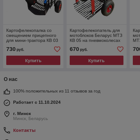
Картофелекопалка со
Картофелекопатель для
Ка
смещением прицепного
мотоблоков Беларус МТЗ
мо
для мини-трактора КВ 03
КВ 05 на пневмоколесах
МТ
на пневмоколесах
730
670
70
руб.
руб.
Купить
Купить
О нас
100% положительных из 11 отзывов за год
Работает с 11.10.2024
г. Минск
Минск, Беларусь
Контакты